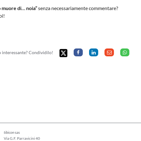
lo muore di… noia”
senza necessariamente commentare?
oi!
to interessante? Condividilo!
tibicon
sas
Via G.F. Parravicini 40