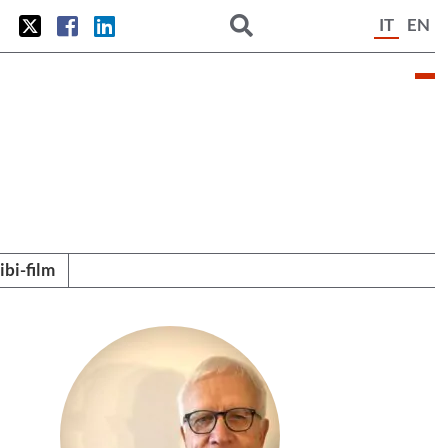
IT
EN
tibi-film