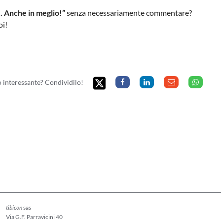
e. Anche in meglio!”
senza necessariamente commentare?
oi!
to interessante? Condividilo!
tibicon
sas
Via G.F. Parravicini 40