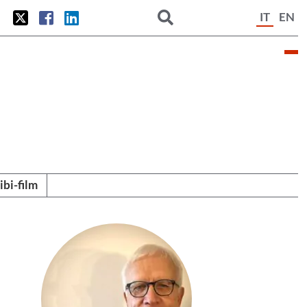
IT
EN
tibi-film