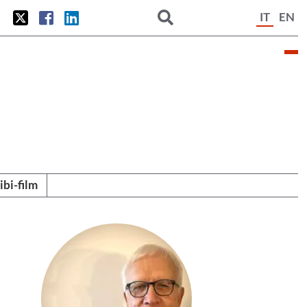
IT
EN
tibi-film