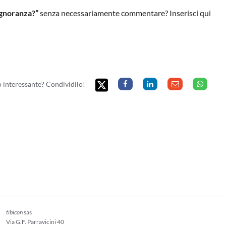
’ignoranza?”
senza necessariamente commentare? Inserisci qui
to interessante? Condividilo!
tibicon
sas
Via G.F. Parravicini 40