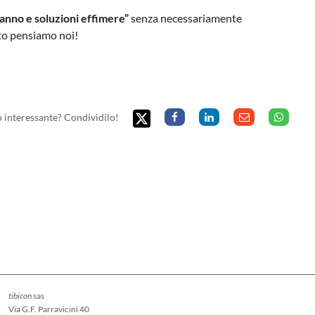
anno e soluzioni effimere”
senza necessariamente
esto pensiamo noi!
to interessante? Condividilo!
tibicon
sas
Via G.F. Parravicini 40