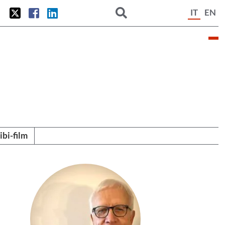
IT
EN
tibi-film