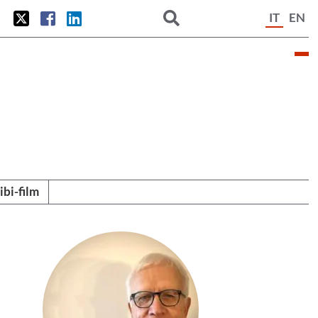
IT
EN
tibi-film