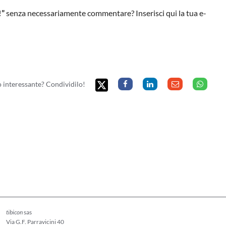
!”
senza necessariamente commentare? Inserisci qui la tua e-
to interessante? Condividilo!
tibicon
sas
Via G.F. Parravicini 40