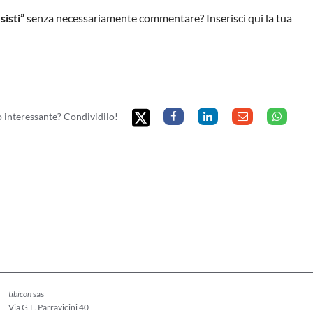
sisti”
senza necessariamente commentare? Inserisci qui la tua
to interessante? Condividilo!
tibicon
sas
Via G.F. Parravicini 40