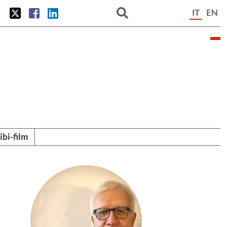
IT
EN
tibi-film