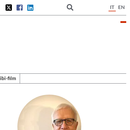
IT
EN
tibi-film