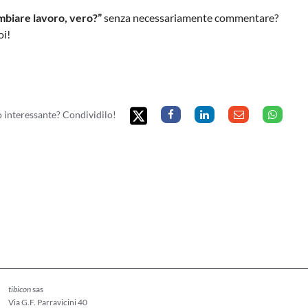
ambiare lavoro, vero?”
senza necessariamente commentare?
oi!
to interessante? Condividilo!
tibicon
sas
Via G.F. Parravicini 40