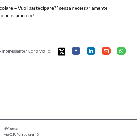
colare – Vuoi partecipare?”
senza necessariamente
esto pensiamo noi!
to interessante? Condividilo!
tibicon
sas
Via G.F. Parravicini 40