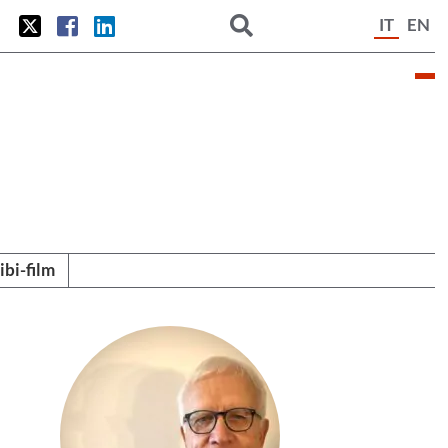
IT
EN
tibi-film