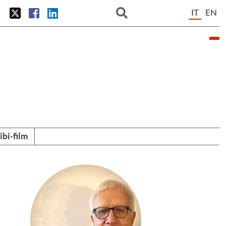
IT
EN
tibi-film