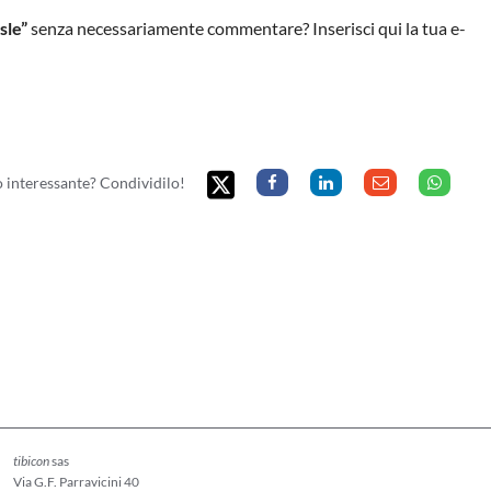
Isle”
senza necessariamente commentare? Inserisci qui la tua e-
to interessante? Condividilo!
tibicon
sas
Via G.F. Parravicini 40