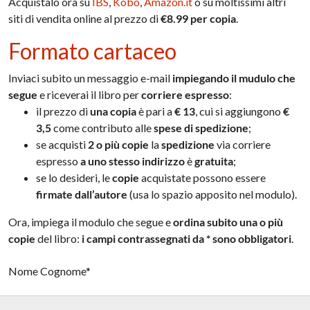
Acquistalo ora su
IBS
,
Kobo
,
Amazon.it
o su moltissimi altri
siti di vendita online al prezzo di
€8.99 per copia
.
Formato cartaceo
Inviaci subito un messaggio e-mail
impiegando il mudulo che
segue
e riceverai il libro per
corriere espresso
:
il prezzo di
una copia
è pari a
€ 13
, cui si aggiungono
€
3,5
come contributo alle
spese di spedizione
;
se acquisti
2 o più copie
la
spedizione
via corriere
espresso
a uno stesso indirizzo
è
gratuita
;
se lo desideri, le
copie
acquistate possono essere
firmate dall’autore
(usa lo spazio apposito nel modulo).
Ora, impiega il modulo che segue e
ordina subito
una o più
copie
del libro:
i campi contrassegnati da * sono obbligatori
.
Nome Cognome*