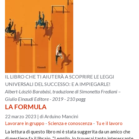
IL LIBRO CHE TI AIUTERÀ A SCOPRIRE LE LEGGI
UNIVERSALI DEL SUCCESSO: E A IMPIEGARLE!
Albert-László Barabási, traduzione di Simonetta Frediani –
Giulio Einaudi Editore - 2019 - 210 pagg
LA FORMULA
22 marzo 2023
|
di Arduino Mancini
Lavorare in gruppo
-
Scienza e conoscenza
-
Tu e il lavoro
La lettura di questo libro mi è stata suggerita da un amico che
di mestiere fa il libraio. “Leggilo, lo troverai tanto interessante