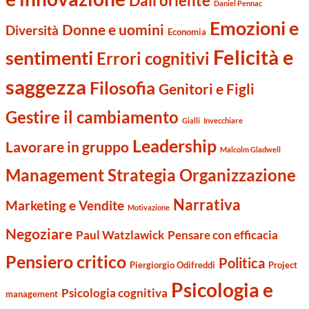
Dall'oriente
Daniel Pennac
Emozioni e
Donne e uomini
Diversità
Economia
Felicità e
sentimenti
Errori cognitivi
saggezza
Filosofia
Genitori e Figli
Gestire il cambiamento
Gialli
Invecchiare
Leadership
Lavorare in gruppo
Malcolm Gladwell
Management Strategia Organizzazione
Narrativa
Marketing e Vendite
Motivazione
Negoziare
Paul Watzlawick
Pensare con efficacia
Pensiero critico
Politica
Piergiorgio Odifreddi
Project
Psicologia e
Psicologia cognitiva
management