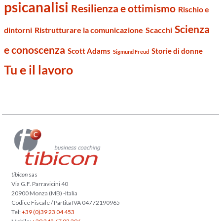
psicanalisi
Resilienza e ottimismo
Rischio e
Scienza
dintorni
Ristrutturare la comunicazione
Scacchi
e conoscenza
Scott Adams
Storie di donne
Sigmund Freud
Tu e il lavoro
tibicon
sas
Via G.F. Parravicini 40
20900 Monza (MB) -Italia
Codice Fiscale / Partita IVA 04772190965
Tel:
+39 (0)39 23 04 453