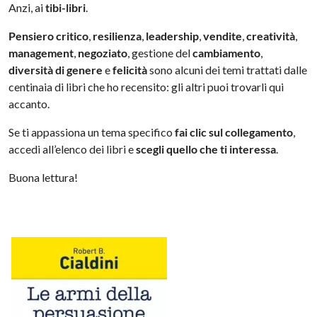
Anzi, ai
tibi-libri
.
Pensiero critico
,
resilienza
,
leadership
,
vendite
,
creatività
,
management
,
negoziato
, gestione del
cambiamento
,
diversità di genere
e
felicità
sono alcuni dei temi trattati dalle
centinaia di libri che ho recensito: gli altri puoi trovarli qui
accanto.
Se ti appassiona un tema specifico
fai clic sul collegamento
,
accedi all’elenco dei libri e
scegli quello che ti interessa
.
Buona lettura!