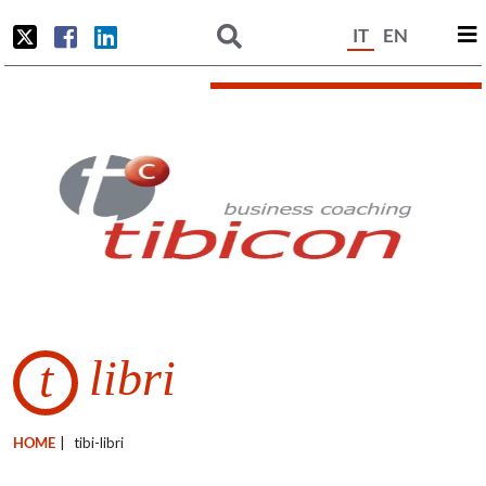
IT
EN
libri
t
HOME
|
tibi-libri