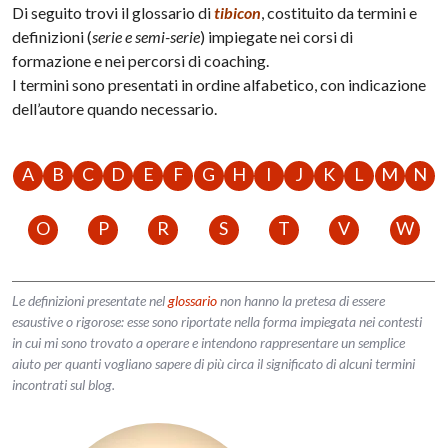
Di seguito trovi il glossario di
tibicon
, costituito da termini e
definizioni (
serie e semi-serie
) impiegate nei corsi di
formazione e nei percorsi di coaching.
I termini sono presentati in ordine alfabetico, con indicazione
dell’autore quando necessario.
A
B
C
D
E
F
G
H
I
J
K
L
M
N
O
P
R
S
T
V
W
Le definizioni presentate nel
glossario
non hanno la pretesa di essere
esaustive o rigorose: esse sono riportate nella forma impiegata nei contesti
in cui mi sono trovato a operare e intendono rappresentare un semplice
aiuto per quanti vogliano sapere di più circa il significato di alcuni termini
incontrati sul blog.