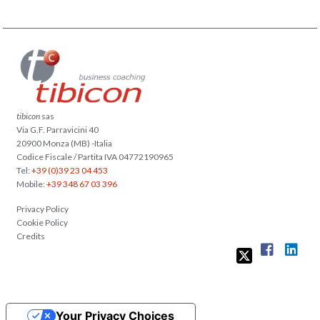
tibicon
sas
Via G.F. Parravicini 40
20900 Monza (MB) -Italia
Codice Fiscale / Partita IVA 04772190965
Tel:
+39 (0)39 23 04 453
Mobile:
+39 348 67 03 396
Privacy Policy
Cookie Policy
Credits
Your Privacy Choices