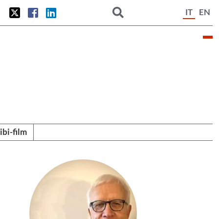
IT
EN
tibi-film