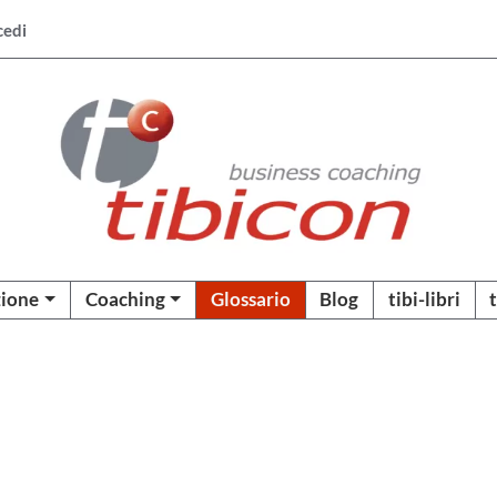
cedi
ione
Coaching
Glossario
Blog
tibi-libri