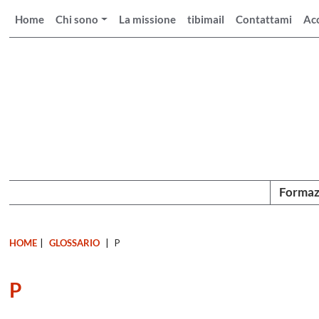
Home
Chi sono
La missione
tibimail
Contattami
Ac
Formaz
HOME
|
GLOSSARIO
|
P
P