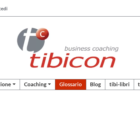
cedi
ione
Coaching
Glossario
Blog
tibi-libri