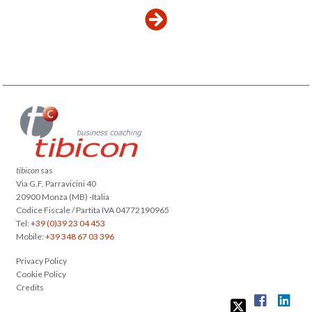
tibicon
sas
Via G.F. Parravicini 40
20900 Monza (MB) -Italia
Codice Fiscale / Partita IVA 04772190965
Tel:
+39 (0)39 23 04 453
Mobile:
+39 348 67 03 396
Privacy Policy
Cookie Policy
Credits