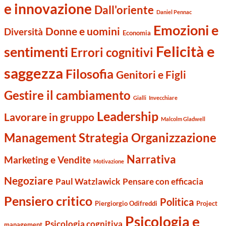
e innovazione
Dall'oriente
Daniel Pennac
Emozioni e
Donne e uomini
Diversità
Economia
Felicità e
sentimenti
Errori cognitivi
saggezza
Filosofia
Genitori e Figli
Gestire il cambiamento
Gialli
Invecchiare
Leadership
Lavorare in gruppo
Malcolm Gladwell
Management Strategia Organizzazione
Narrativa
Marketing e Vendite
Motivazione
Negoziare
Paul Watzlawick
Pensare con efficacia
Pensiero critico
Politica
Piergiorgio Odifreddi
Project
Psicologia e
Psicologia cognitiva
management