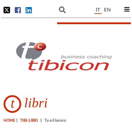
IT
EN
libri
t
HOME
|
TIBI-LIBRI
|
Tu e il lavoro