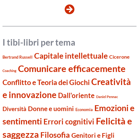
I tibi-libri per tema
Capitale intellettuale
Cicerone
Bertrand Russell
Comunicare efficacemente
Coaching
Creatività
Conflitto e Teoria dei Giochi
e innovazione
Dall'oriente
Daniel Pennac
Emozioni e
Donne e uomini
Diversità
Economia
Felicità e
sentimenti
Errori cognitivi
saggezza
Filosofia
Genitori e Figli