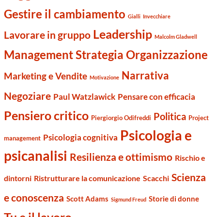
Gestire il cambiamento
Gialli
Invecchiare
Leadership
Lavorare in gruppo
Malcolm Gladwell
Management Strategia Organizzazione
Narrativa
Marketing e Vendite
Motivazione
Negoziare
Paul Watzlawick
Pensare con efficacia
Pensiero critico
Politica
Piergiorgio Odifreddi
Project
Psicologia e
Psicologia cognitiva
management
psicanalisi
Resilienza e ottimismo
Rischio e
Scienza
dintorni
Ristrutturare la comunicazione
Scacchi
e conoscenza
Scott Adams
Storie di donne
Sigmund Freud
Tu e il lavoro