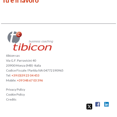
tibicon
sas
Via G.F. Parravicini 40
20900 Monza (MB) -Italia
Codice Fiscale / Partita IVA 04772190965
Tel:
+39 (0)39 23 04 453
Mobile:
+39 348 67 03 396
Privacy Policy
Cookie Policy
Credits