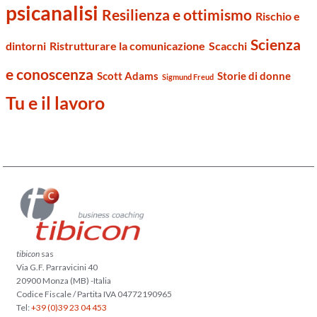
psicanalisi
Resilienza e ottimismo
Rischio e
Scienza
dintorni
Ristrutturare la comunicazione
Scacchi
e conoscenza
Scott Adams
Storie di donne
Sigmund Freud
Tu e il lavoro
tibicon
sas
Via G.F. Parravicini 40
20900 Monza (MB) -Italia
Codice Fiscale / Partita IVA 04772190965
Tel:
+39 (0)39 23 04 453