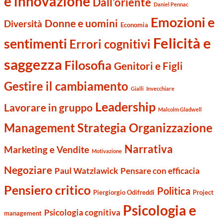
e innovazione
Dall'oriente
Daniel Pennac
Emozioni e
Donne e uomini
Diversità
Economia
Felicità e
sentimenti
Errori cognitivi
saggezza
Filosofia
Genitori e Figli
Gestire il cambiamento
Gialli
Invecchiare
Leadership
Lavorare in gruppo
Malcolm Gladwell
Management Strategia Organizzazione
Narrativa
Marketing e Vendite
Motivazione
Negoziare
Paul Watzlawick
Pensare con efficacia
Pensiero critico
Politica
Piergiorgio Odifreddi
Project
Psicologia e
Psicologia cognitiva
management