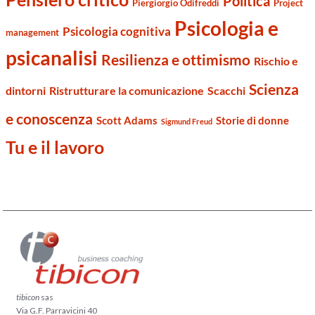
Politica
Piergiorgio Odifreddi
Project
Psicologia e
Psicologia cognitiva
management
psicanalisi
Resilienza e ottimismo
Rischio e
Scienza
dintorni
Ristrutturare la comunicazione
Scacchi
e conoscenza
Scott Adams
Storie di donne
Sigmund Freud
Tu e il lavoro
tibicon
sas
Via G.F. Parravicini 40