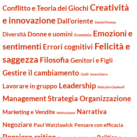
Creatività
Conflitto e Teoria dei Giochi
e innovazione
Dall'oriente
Daniel Pennac
Emozioni e
Donne e uomini
Diversità
Economia
Felicità e
sentimenti
Errori cognitivi
saggezza
Filosofia
Genitori e Figli
Gestire il cambiamento
Gialli
Invecchiare
Leadership
Lavorare in gruppo
Malcolm Gladwell
Management Strategia Organizzazione
Narrativa
Marketing e Vendite
Motivazione
Negoziare
Paul Watzlawick
Pensare con efficacia
Pensiero critico