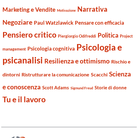
Narrativa
Marketing e Vendite
Motivazione
Negoziare
Paul Watzlawick
Pensare con efficacia
Pensiero critico
Politica
Piergiorgio Odifreddi
Project
Psicologia e
Psicologia cognitiva
management
psicanalisi
Resilienza e ottimismo
Rischio e
Scienza
dintorni
Ristrutturare la comunicazione
Scacchi
e conoscenza
Scott Adams
Storie di donne
Sigmund Freud
Tu e il lavoro