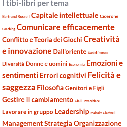
I tibi-libri per tema
Capitale intellettuale
Cicerone
Bertrand Russell
Comunicare efficacemente
Coaching
Creatività
Conflitto e Teoria dei Giochi
e innovazione
Dall'oriente
Daniel Pennac
Emozioni e
Donne e uomini
Diversità
Economia
Felicità e
sentimenti
Errori cognitivi
saggezza
Filosofia
Genitori e Figli
Gestire il cambiamento
Gialli
Invecchiare
Leadership
Lavorare in gruppo
Malcolm Gladwell
Management Strategia Organizzazione