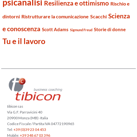
psicanalisi
Resilienza e ottimismo
Rischio e
Scienza
dintorni
Ristrutturare la comunicazione
Scacchi
e conoscenza
Scott Adams
Storie di donne
Sigmund Freud
Tu e il lavoro
tibicon
sas
Via G.F. Parravicini 40
20900 Monza (MB) -Italia
Codice Fiscale / Partita IVA 04772190965
Tel:
+39 (0)39 23 04 453
Mobile:
+39 348 67 03 396