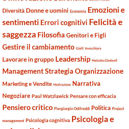
Emozioni e
Donne e uomini
Diversità
Economia
Felicità e
sentimenti
Errori cognitivi
saggezza
Filosofia
Genitori e Figli
Gestire il cambiamento
Gialli
Invecchiare
Leadership
Lavorare in gruppo
Malcolm Gladwell
Management Strategia Organizzazione
Narrativa
Marketing e Vendite
Motivazione
Negoziare
Paul Watzlawick
Pensare con efficacia
Pensiero critico
Politica
Piergiorgio Odifreddi
Project
Psicologia e
Psicologia cognitiva
management