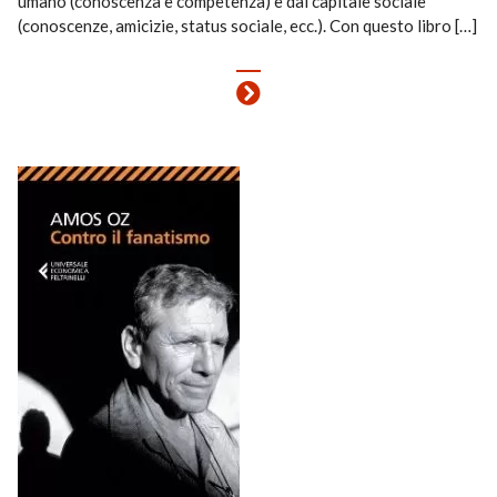
umano (conoscenza e competenza) e dal capitale sociale
(conoscenze, amicizie, status sociale, ecc.). Con questo libro […]