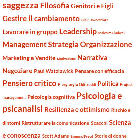
saggezza
Filosofia
Genitori e Figli
Gestire il cambiamento
Gialli
Invecchiare
Leadership
Lavorare in gruppo
Malcolm Gladwell
Management Strategia Organizzazione
Narrativa
Marketing e Vendite
Motivazione
Negoziare
Paul Watzlawick
Pensare con efficacia
Pensiero critico
Politica
Piergiorgio Odifreddi
Project
Psicologia e
Psicologia cognitiva
management
psicanalisi
Resilienza e ottimismo
Rischio e
Scienza
dintorni
Ristrutturare la comunicazione
Scacchi
e conoscenza
Scott Adams
Storie di donne
Sigmund Freud