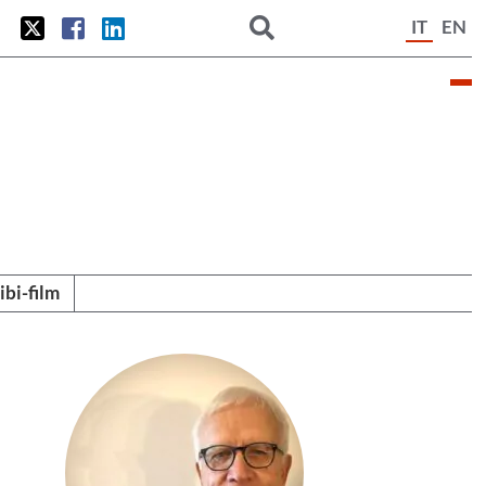
IT
EN
tibi-film