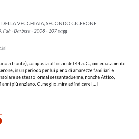
 DELLA VECCHIAIA, SECONDO CICERONE
O. Fuà - Barbera - 2008 - 107 pagg
ini
ino a fronte), composta all’inizio del 44 a. C., immediatamente
cerone, in un periodo per lui pieno di amarezze familiari e
consolare se stesso, ormai sessantaduenne, nonché Attico,
i anni più anziano. O, meglio, mira ad indicare […]