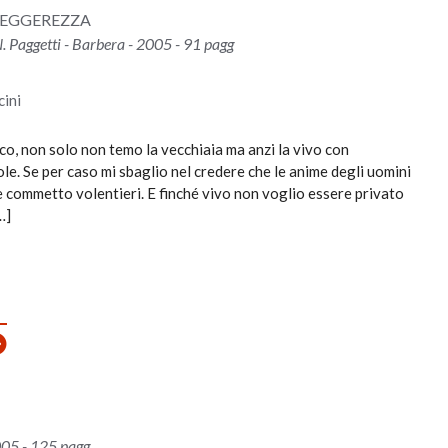
LEGGEREZZA
N. Paggetti - Barbera - 2005 - 91 pagg
ini
co, non solo non temo la vecchiaia ma anzi la vivo con
le. Se per caso mi sbaglio nel credere che le anime degli uomini
e commetto volentieri. E finché vivo non voglio essere privato
…]
005 - 125 pagg