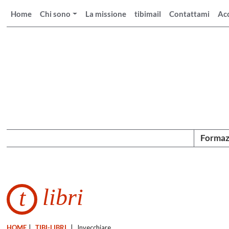
Home
Chi sono
La missione
tibimail
Contattami
Ac
Formaz
libri
t
HOME
|
TIBI-LIBRI
|
Invecchiare