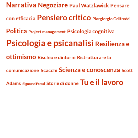
Narrativa
Negoziare
Paul Watzlawick
Pensare
Pensiero critico
con efficacia
Piergiorgio Odifreddi
Politica
Psicologia cognitiva
Project management
Psicologia e psicanalisi
Resilienza e
ottimismo
Rischio e dintorni
Ristrutturare la
Scienza e conoscenza
comunicazione
Scacchi
Scott
Tu e il lavoro
Adams
Storie di donne
Sigmund Freud