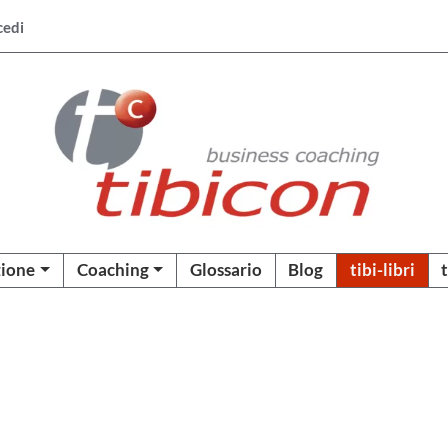
cedi
ione
Coaching
Glossario
Blog
tibi-libri