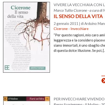
VIVERE LA VECCHIAIA CON 
Marco Tullio Cicerone - a cura di 
IL SENSO DELLA VITA
2 gennaio 2011
|
di Arduino Manc
Cicerone
-
Invecchiare
“Per queste ragioni, mio caro ami
leggerezza e la considero piacevo
siano immortali, è uno sbaglio ch
di questa dolce illusione. Se poi, [
PER INVECCHIARE VIVENDO
Renzo Scortegagna - Il Mulino - 2