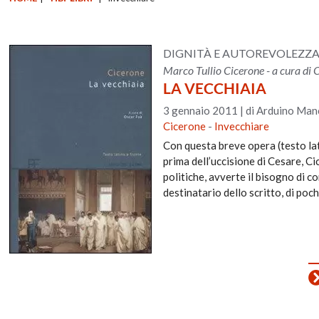
DIGNITÀ E AUTOREVOLEZZA
Marco Tullio Cicerone - a cura di 
LA VECCHIAIA
3 gennaio 2011
|
di Arduino Manc
Cicerone
-
Invecchiare
Con questa breve opera (testo lat
prima dell’uccisione di Cesare, Ci
politiche, avverte il bisogno di 
destinatario dello scritto, di poch