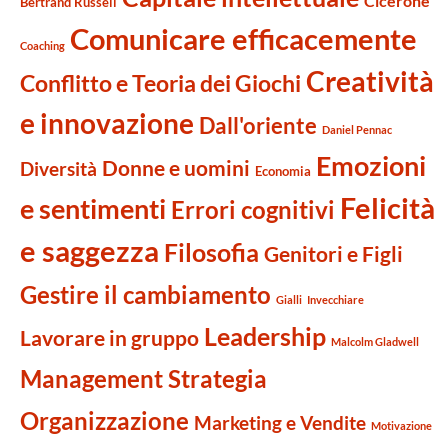
Cicerone
Bertrand Russell
Comunicare efficacemente
Coaching
Creatività
Conflitto e Teoria dei Giochi
e innovazione
Dall'oriente
Daniel Pennac
Emozioni
Donne e uomini
Diversità
Economia
Felicità
e sentimenti
Errori cognitivi
e saggezza
Filosofia
Genitori e Figli
Gestire il cambiamento
Gialli
Invecchiare
Leadership
Lavorare in gruppo
Malcolm Gladwell
Management Strategia
Organizzazione
Marketing e Vendite
Motivazione