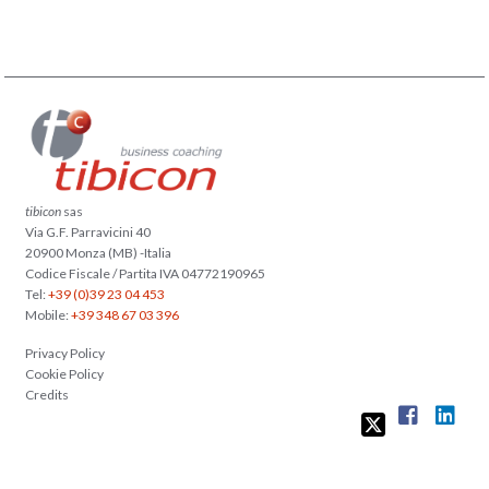
tibicon
sas
Via G.F. Parravicini 40
20900 Monza (MB) -Italia
Codice Fiscale / Partita IVA 04772190965
Tel:
+39 (0)39 23 04 453
Mobile:
+39 348 67 03 396
Privacy Policy
Cookie Policy
Credits