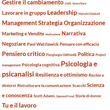
Gestire il cambiamento
Gialli
Invecchiare
Leadership
Lavorare in gruppo
Malcolm Gladwell
Management Strategia Organizzazione
Narrativa
Marketing e Vendite
Motivazione
Negoziare
Paul Watzlawick
Pensare con efficacia
Pensiero critico
Politica
Piergiorgio Odifreddi
Project
Psicologia e
Psicologia cognitiva
management
psicanalisi
Resilienza e ottimismo
Rischio e
Scienza
dintorni
Ristrutturare la comunicazione
Scacchi
e conoscenza
Scott Adams
Storie di donne
Sigmund Freud
Tu e il lavoro