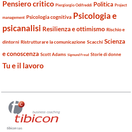
Pensiero critico
Politica
Piergiorgio Odifreddi
Project
Psicologia e
Psicologia cognitiva
management
psicanalisi
Resilienza e ottimismo
Rischio e
Scienza
dintorni
Ristrutturare la comunicazione
Scacchi
e conoscenza
Scott Adams
Storie di donne
Sigmund Freud
Tu e il lavoro
tibicon
sas