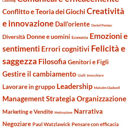
Coaching
Creatività
Conflitto e Teoria dei Giochi
e innovazione
Dall'oriente
Daniel Pennac
Emozioni e
Donne e uomini
Diversità
Economia
Felicità e
sentimenti
Errori cognitivi
saggezza
Filosofia
Genitori e Figli
Gestire il cambiamento
Gialli
Invecchiare
Leadership
Lavorare in gruppo
Malcolm Gladwell
Management Strategia Organizzazione
Narrativa
Marketing e Vendite
Motivazione
Negoziare
Paul Watzlawick
Pensare con efficacia