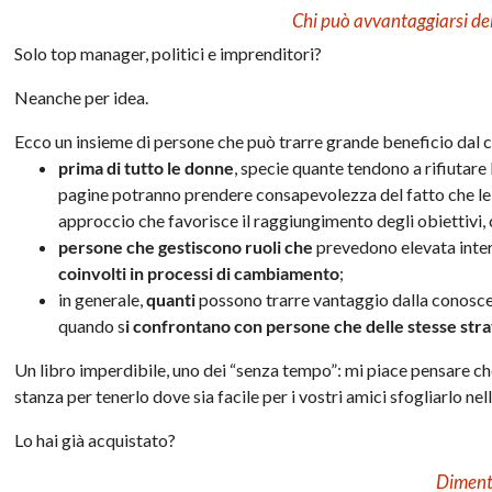
Chi può avvantaggiarsi dell
Solo top manager, politici e imprenditori?
Neanche per idea.
Ecco un insieme di persone che può trarre grande beneficio dal 
prima di tutto le donne
, specie quante tendono a rifiutar
pagine potranno prendere consapevolezza del fatto che le s
approccio che favorisce il raggiungimento degli obiettivi, 
persone che gestiscono ruoli che
prevedono elevata inter
coinvolti in processi di cambiamento
;
in generale,
quanti
possono trarre vantaggio dalla conoscenz
quando s
i confrontano con persone che delle stesse str
Un libro imperdibile, uno dei “senza tempo”: mi piace pensare che,
stanza per tenerlo dove sia facile per i vostri amici sfogliarlo nell
Lo hai già acquistato?
Diment