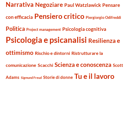
Narrativa
Negoziare
Paul Watzlawick
Pensare
Pensiero critico
con efficacia
Piergiorgio Odifreddi
Politica
Psicologia cognitiva
Project management
Psicologia e psicanalisi
Resilienza e
ottimismo
Rischio e dintorni
Ristrutturare la
Scienza e conoscenza
comunicazione
Scacchi
Scott
Tu e il lavoro
Adams
Storie di donne
Sigmund Freud