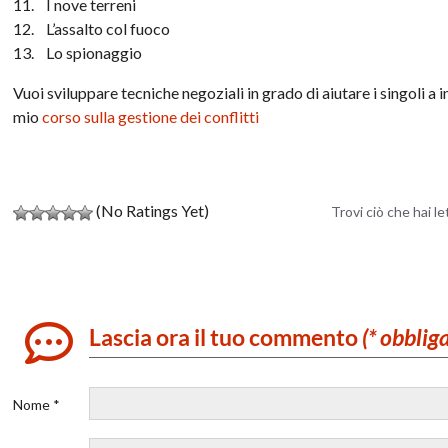
11. I nove terreni
12. L’assalto col fuoco
13. Lo spionaggio
Vuoi sviluppare tecniche negoziali in grado di aiutare i singoli a 
mio
corso sulla gestione dei conflitti
(No Ratings Yet)
Trovi ciò che hai l
Lascia ora il tuo commento
(* obblig
Nome *