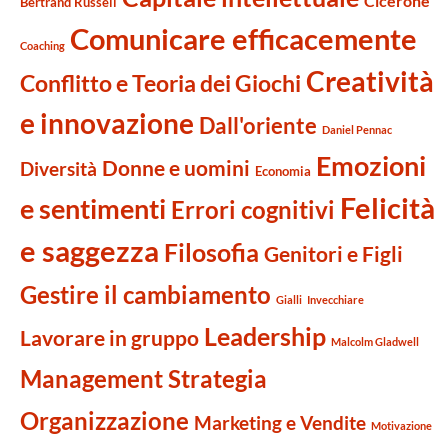
Cicerone
Bertrand Russell
Comunicare efficacemente
Coaching
Creatività
Conflitto e Teoria dei Giochi
e innovazione
Dall'oriente
Daniel Pennac
Emozioni
Donne e uomini
Diversità
Economia
Felicità
e sentimenti
Errori cognitivi
e saggezza
Filosofia
Genitori e Figli
Gestire il cambiamento
Gialli
Invecchiare
Leadership
Lavorare in gruppo
Malcolm Gladwell
Management Strategia
Organizzazione
Marketing e Vendite
Motivazione