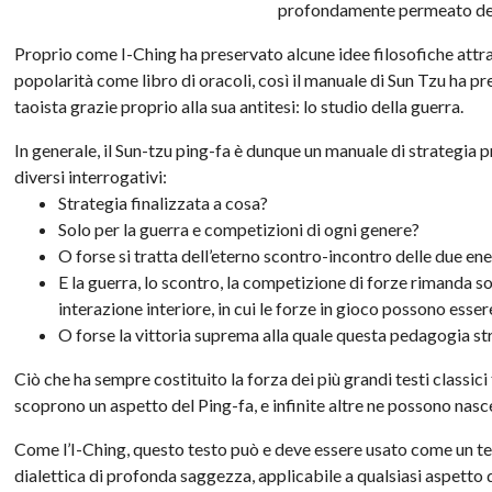
profondamente permeato dei 
Proprio come I-Ching ha preservato alcune idee filosofiche attrav
popolarità come libro di oracoli, così il manuale di Sun Tzu ha pre
taoista grazie proprio alla sua antitesi: lo studio della guerra.
In generale, il Sun-tzu ping-fa è dunque un manuale di strategia
diversi interrogativi:
Strategia finalizzata a cosa?
Solo per la guerra e competizioni di ogni genere?
O forse si tratta dell’eterno scontro-incontro delle due en
E la guerra, lo scontro, la competizione di forze rimanda so
interazione interiore, in cui le forze in gioco possono essere
O forse la vittoria suprema alla quale questa pedagogia strat
Ciò che ha sempre costituito la forza dei più grandi testi classic
scoprono un aspetto del Ping-fa, e infinite altre ne possono nasc
Come l’I-Ching, questo testo può e deve essere usato come un test
dialettica di profonda saggezza, applicabile a qualsiasi aspetto d