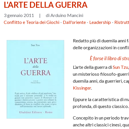
L'ARTE DELLA GUERRA
3 gennaio 2011
|
di Arduino Mancini
Conflitto e Teoria dei Giochi
-
Dall'oriente
-
Leadership
-
Ristrut
Redatto più di duemila anni 
delle organizzazioni in confli
È forse il libro di 
L’arte della guerra di
Sun Tzu
un misterioso filosofo-guerrie
duemila anni, da guerrieri, cap
Kissinger
.
Eppure la caratteristica di ma
profonda, di questo classico.
Concepito in un periodo trava
anche altri classici cinesi, qual