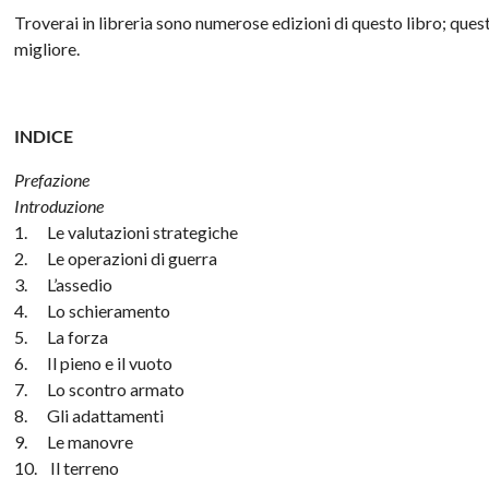
Troverai in libreria sono numerose edizioni di questo libro; ques
migliore.
INDICE
Prefazione
Introduzione
1. Le valutazioni strategiche
2. Le operazioni di guerra
3. L’assedio
4. Lo schieramento
5. La forza
6. Il pieno e il vuoto
7. Lo scontro armato
8. Gli adattamenti
9. Le manovre
10. Il terreno