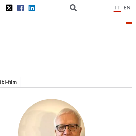
IT
EN
tibi-film