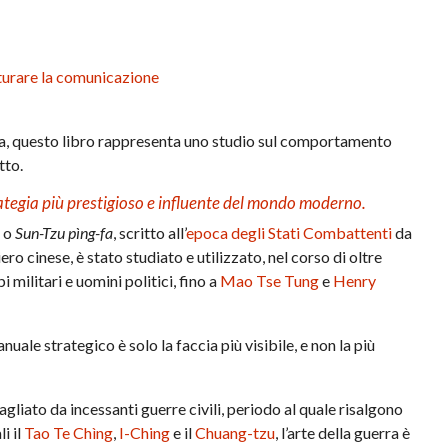
turare la comunicazione
fa, questo libro rappresenta uno studio sul comportamento
tto.
strategia più prestigioso e influente del mondo moderno.
, o
Sun-Tzu pìng-fa
, scritto all’
epoca degli Stati Combattenti
da
ro cinese, è stato studiato e utilizzato, nel corso di oltre
i militari e uomini politici, fino a
Mao Tse Tung
e
Henry
nuale strategico è solo la faccia più visibile, e non la più
gliato da incessanti guerre civili, periodo al quale risalgono
i il
Tao Te Chìng
,
I-Ching
e il
Chuang-tzu
, l’arte della guerra è