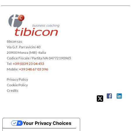
tibicon
sas
Via G.F. Parravicini 40
20900 Monza (MB) -Italia
Codice Fiscale / Partita IVA 04772190965
Tel:
+39 (0)39 23 04 453
Mobile:
+39 348 67 03 396
Privacy Policy
Cookie Policy
Credits
Your Privacy Choices