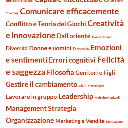
Cicerone
Bertrand Russell
Comunicare efficacemente
Coaching
Creatività
Conflitto e Teoria dei Giochi
e innovazione
Dall'oriente
Daniel Pennac
Emozioni
Donne e uomini
Diversità
Economia
Felicità
e sentimenti
Errori cognitivi
e saggezza
Filosofia
Genitori e Figli
Gestire il cambiamento
Gialli
Invecchiare
Leadership
Lavorare in gruppo
Malcolm Gladwell
Management Strategia
Organizzazione
Marketing e Vendite
Motivazione