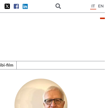
IT
EN
tibi-film