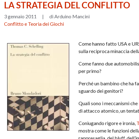
LA STRATEGIA DEL CONFLITTO
3 gennaio 2011
|
di Arduino Mancini
Conflitto e Teoria dei Giochi
Come hanno fatto USA e URSS 
sulla reciproca minaccia del
Come fanno due automobilisti
per primo?
Perché un bambino che ha fat
sguardo dei genitori?
Quali sono i meccanismi che 
di attacco atomico, un tenta
Coniugando rigore e ironia,
T
mostra come le funzioni della
rappresaglia, del bluff, dell