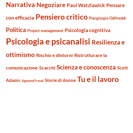
Narrativa
Negoziare
Paul Watzlawick
Pensare
Pensiero critico
con efficacia
Piergiorgio Odifreddi
Politica
Psicologia cognitiva
Project management
Psicologia e psicanalisi
Resilienza e
ottimismo
Rischio e dintorni
Ristrutturare la
Scienza e conoscenza
comunicazione
Scacchi
Scott
Tu e il lavoro
Adams
Storie di donne
Sigmund Freud