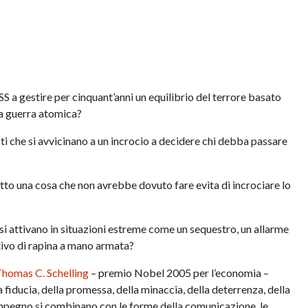
a gestire per cinquant’anni un equilibrio del terrore basato
la guerra atomica?
 che si avvicinano a un incrocio a decidere chi debba passare
to una cosa che non avrebbe dovuto fare evita di incrociare lo
si attivano in situazioni estreme come un sequestro, un allarme
tivo di rapina a mano armata?
homas C. Schelling
– premio Nobel 2005 per l’economia –
 fiducia, della promessa, della minaccia, della deterrenza, della
’impegno si combinano con le forme della comunicazione, le