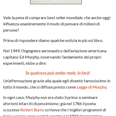
Vale la pena di comprare best seller mondiale, che anche oggi
influenza unanimemente il modo di pensare di milioni di
persone?
Prima di rispondere diamo qualche notizia in più sul libro.
Nel 1949, l’ingegnere aeronautico dell’aviazione americana
capitano Ed Murphy, osservando l’andamento dei propri
esperimenti, ebbe a dire:
Se qualcosa può andar male, lo farà!
Un’affermazione grazie alla quale egli diventò famosissimo in
tutto il mondo, che si diffuse presto come
Legge di Murphy
.
In ogni caso, Murphy non era stato il primo a seminare
aforismi infarciti di pessimismo; già nel 1786 il poeta
scozzese
Robert Burns
scriveva che
I migliori programmi di
topi e uomini vanno a rotoli
, mentre nel 1884 il romanziere