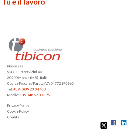
Tu e il lavoro
tibicon
sas
Via G.F. Parravicini 40
20900 Monza (MB) -Italia
Codice Fiscale / Partita IVA 04772190965
Tel:
+39 (0)39 23 04 453
Mobile:
+39 348 67 03 396
Privacy Policy
Cookie Policy
Credits