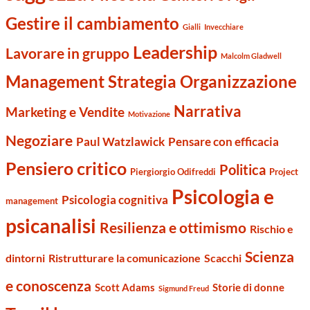
Gestire il cambiamento
Gialli
Invecchiare
Leadership
Lavorare in gruppo
Malcolm Gladwell
Management Strategia Organizzazione
Narrativa
Marketing e Vendite
Motivazione
Negoziare
Paul Watzlawick
Pensare con efficacia
Pensiero critico
Politica
Piergiorgio Odifreddi
Project
Psicologia e
Psicologia cognitiva
management
psicanalisi
Resilienza e ottimismo
Rischio e
Scienza
dintorni
Ristrutturare la comunicazione
Scacchi
e conoscenza
Scott Adams
Storie di donne
Sigmund Freud