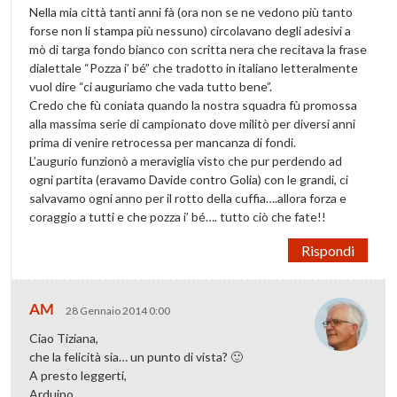
Nella mia città tanti anni fà (ora non se ne vedono più tanto
forse non li stampa più nessuno) circolavano degli adesivi a
mò di targa fondo bianco con scritta nera che recitava la frase
dialettale “Pozza i’ bé” che tradotto in italiano letteralmente
vuol dire “ci auguriamo che vada tutto bene”.
Credo che fù coniata quando la nostra squadra fù promossa
alla massima serie di campionato dove militò per diversi anni
prima di venire retrocessa per mancanza di fondi.
L’augurio funzionò a meraviglia visto che pur perdendo ad
ogni partita (eravamo Davide contro Golia) con le grandi, ci
salvavamo ogni anno per il rotto della cuffia….allora forza e
coraggio a tutti e che pozza i’ bé…. tutto ciò che fate!!
Rispondi
AM
28 Gennaio 2014 0:00
Ciao Tiziana,
che la felicità sia… un punto di vista? 🙂
A presto leggerti,
Arduino