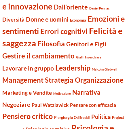
e innovazione
Dall'oriente
Daniel Pennac
Emozioni e
Donne e uomini
Diversità
Economia
Felicità e
sentimenti
Errori cognitivi
saggezza
Filosofia
Genitori e Figli
Gestire il cambiamento
Gialli
Invecchiare
Leadership
Lavorare in gruppo
Malcolm Gladwell
Management Strategia Organizzazione
Narrativa
Marketing e Vendite
Motivazione
Negoziare
Paul Watzlawick
Pensare con efficacia
Pensiero critico
Politica
Piergiorgio Odifreddi
Project
Psicologia e