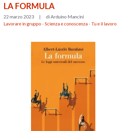
LA FORMULA
22 marzo 2023
|
di Arduino Mancini
Lavorare in gruppo
-
Scienza e conoscenza
-
Tu e il lavoro