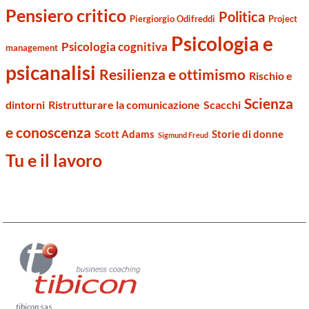
Pensiero critico
Politica
Piergiorgio Odifreddi
Project
Psicologia e
Psicologia cognitiva
management
psicanalisi
Resilienza e ottimismo
Rischio e
Scienza
dintorni
Ristrutturare la comunicazione
Scacchi
e conoscenza
Scott Adams
Storie di donne
Sigmund Freud
Tu e il lavoro
tibicon
sas