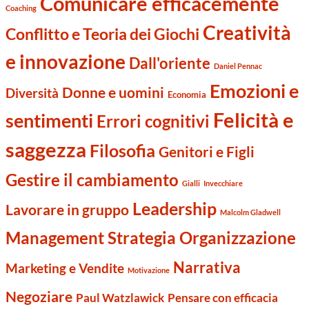
Comunicare efficacemente
Coaching
Creatività
Conflitto e Teoria dei Giochi
e innovazione
Dall'oriente
Daniel Pennac
Emozioni e
Donne e uomini
Diversità
Economia
Felicità e
sentimenti
Errori cognitivi
saggezza
Filosofia
Genitori e Figli
Gestire il cambiamento
Gialli
Invecchiare
Leadership
Lavorare in gruppo
Malcolm Gladwell
Management Strategia Organizzazione
Narrativa
Marketing e Vendite
Motivazione
Negoziare
Paul Watzlawick
Pensare con efficacia