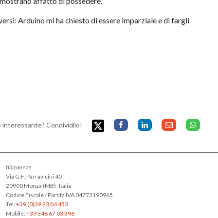
imostrano affatto di possedere.
versi: Arduino mi ha chiesto di essere imparziale e di fargli
to interessante? Condividilo!
tibicon
sas
Via G.F. Parravicini 40
20900 Monza (MB) -Italia
Codice Fiscale / Partita IVA 04772190965
Tel:
+39 (0)39 23 04 453
Mobile:
+39 348 67 03 396