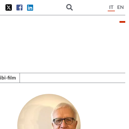
IT
EN
tibi-film