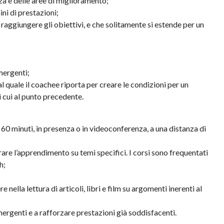
rza e delle aree di miglioramento;
ini di prestazioni;
 raggiungere gli obiettivi, e che solitamente si estende per un
mergenti;
al quale il coachee riporta per creare le condizioni per un
i cui al punto precedente.
 60 minuti, in presenza o in videoconferenza, a una distanza di
rare l’apprendimento su temi specifici. I corsi sono frequentati
h;
e nella lettura di articoli, libri e film su argomenti inerenti al
emergenti e a rafforzare prestazioni già soddisfacenti.