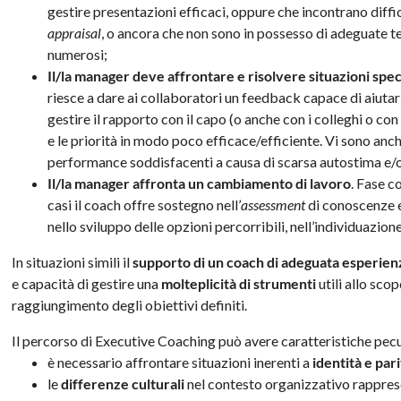
gestire presentazioni efficaci, oppure che incontrano diffic
appraisal
, o ancora che non sono in possesso di adeguate te
numerosi;
Il/la manager deve affrontare e risolvere situazioni spec
riesce a dare ai collaboratori un feedback capace di aiutarl
gestire il rapporto con il capo (o anche con i colleghi o co
e le priorità in modo poco efficace/efficiente. Vi sono anche
performance soddisfacenti a causa di scarsa autostima e/o 
Il/la manager affronta un cambiamento di lavoro
. Fase c
casi il coach offre sostegno nell’
assessment
di conoscenze e
nello sviluppo delle opzioni percorribili, nell’individuazion
In situazioni simili il
supporto di un coach di adeguata esperie
e capacità di gestire una
molteplicità di strumenti
utili allo scop
raggiungimento degli obiettivi definiti.
Il percorso di Executive Coaching può avere caratteristiche pecu
è necessario affrontare situazioni inerenti a
identità e par
le
differenze culturali
nel contesto organizzativo rappres