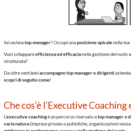
Sei un/una
top manager
? Occupi una
posizione apicale
nella tua
Vuoi sviluppare
efficienza ed efficacia
nella gestione del ruolo 
strutturata?
Da oltre vent’anni
accompagno top manager e dirigenti
aziendal
scopri di seguito come
!
Che cos’è l’Executive Coaching
L’
executive coaching
è un percorso riservato a
top manager o d
varia natura
(imprese private o pubbliche, organizzazioni senza 
migliorare le performance
espresse
nella gestione del ruolo
.