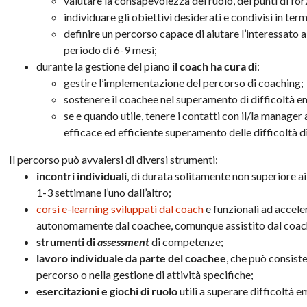
valutare la consapevolezza del ruolo, dei punti di fo
individuare gli obiettivi desiderati e condivisi in term
definire un percorso capace di aiutare l’interessato a
periodo di 6-9 mesi;
durante la gestione del piano
il coach ha cura di
:
gestire l’implementazione del percorso di coaching;
sostenere il coachee nel superamento di difficoltà e
se e quando utile, tenere i contatti con il/la manager 
efficace ed efficiente superamento delle difficoltà d
Il percorso può avvalersi di diversi strumenti:
incontri individuali
, di durata solitamente non superiore ai
1-3 settimane l’uno dall’altro;
corsi e-learning sviluppati dal coach
e funzionali ad accele
autonomamente dal coachee, comunque assistito dal coac
strumenti di
assessment
di competenze;
lavoro individuale da parte del coachee
, che può consister
percorso o nella gestione di attività specifiche;
esercitazioni e giochi di ruolo
utili a superare difficoltà 