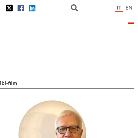
IT
EN
tibi-film