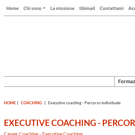
Home
Chi sono
La missione
tibimail
Contattami
Ac
Formaz
HOME
|
COACHING
|
Executive coaching - Percorso individuale
EXECUTIVE COACHING - PERCOR
Career Coaching
-
Executive Coaching