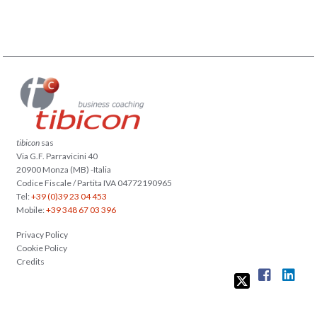
tibicon
sas
Via G.F. Parravicini 40
20900 Monza (MB) -Italia
Codice Fiscale / Partita IVA 04772190965
Tel:
+39 (0)39 23 04 453
Mobile:
+39 348 67 03 396
Privacy Policy
Cookie Policy
Credits