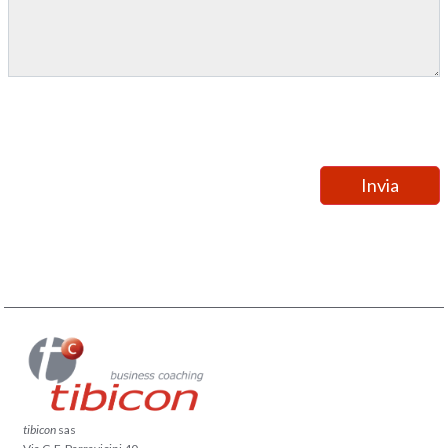
tibicon
sas