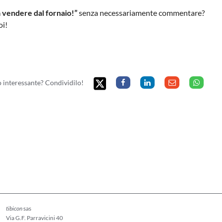
a vendere dal fornaio!”
senza necessariamente commentare?
oi!
to interessante? Condividilo!
tibicon
sas
Via G.F. Parravicini 40