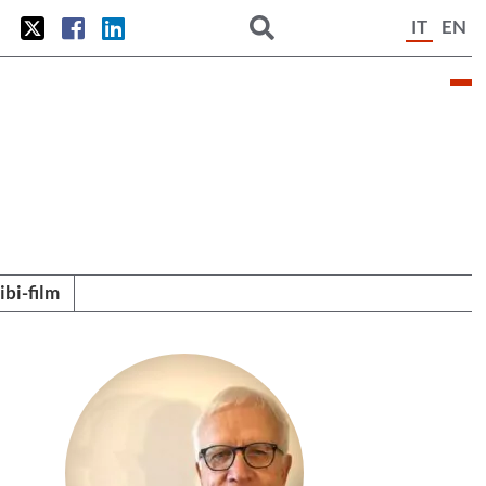
IT
EN
tibi-film