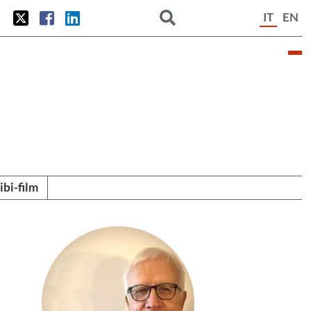
IT
EN
tibi-film