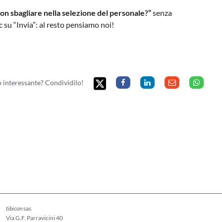
n sbagliare nella selezione del personale?”
senza
 su “Invia”: al resto pensiamo noi!
to interessante? Condividilo!
tibicon
sas
Via G.F. Parravicini 40