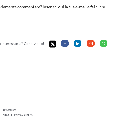
iamente commentare? Inserisci qui la tua e-mail e fai clic su
to interessante? Condividilo!
tibicon
sas
Via G.F. Parravicini 40