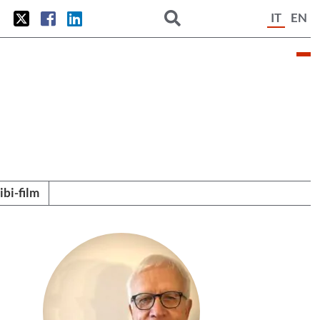
IT
EN
tibi-film