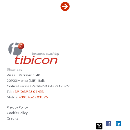
tibicon
sas
Via G.F. Parravicini 40
20900 Monza (MB) -Italia
Codice Fiscale / Partita IVA 04772190965
Tel:
+39 (0)39 23 04 453
Mobile:
+39 348 67 03 396
Privacy Policy
Cookie Policy
Credits