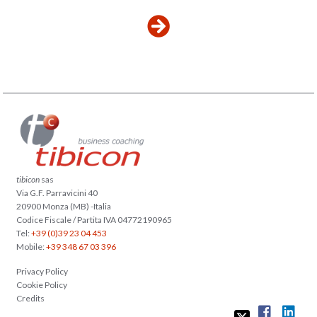
tibicon
sas
Via G.F. Parravicini 40
20900 Monza (MB) -Italia
Codice Fiscale / Partita IVA 04772190965
Tel:
+39 (0)39 23 04 453
Mobile:
+39 348 67 03 396
Privacy Policy
Cookie Policy
Credits