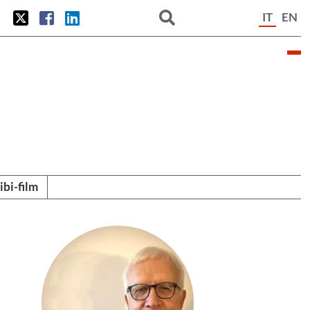
IT
EN
tibi-film