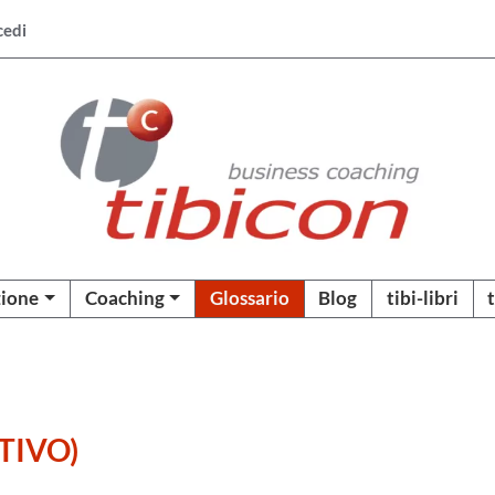
cedi
ione
Coaching
Glossario
Blog
tibi-libri
TIVO)