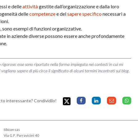
essi e delle
attività
gestite dall’organizzazione e dalla loro
mogeneità delle
competenze
e del
sapere specifico
necessari a
ioni.
 sono esempi di funzioni organizzative.
ate in aziende diverse possono essere anche profondamente
one.
 rigorose: esse sono riportate nella forma impiegata nei contesti in cui mi
liano sapere di più circa il significato di alcuni termini incontrati sul blog.
etto interessante? Condividilo!
tibicon
sas
Via G.F. Parravicini 40