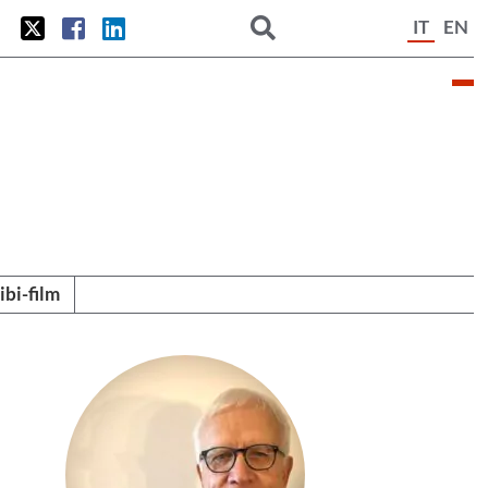
IT
EN
tibi-film