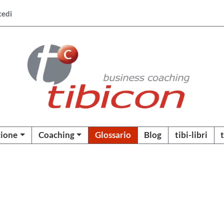
cedi
ione
Coaching
Glossario
Blog
tibi-libri