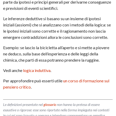
parte da ipotesi e principi generali per derivarne conseguenze
e previsioni di eventi scientifici.
Le inferenze deduttive si basano su un insieme di ipotesi
iniziali (assiomi) che si analizzano con i metodi della logica: se
le ipotesi iniziali sono corrette e il ragionamento non lascia
emergere contraddizioni allora le conclusioni sono corrette.
Esempio: se lascio la bicicletta all’aperto e si mette a piovere
ne deduco, sulla base dell’esperienza e delle leggi della
chimica, che parti di essa potranno prendere la ruggine.
Vedi anche
logica induttiva
.
Per approfondire può esserti utile
un corso di formazione sul
pensiero critico
.
Le definizioni presentate nel
glossario
non hanno la pretesa di essere
esaustive o rigorose: esse sono riportate nella forma impiegata nei contesti
in cui mi sono trovato a operare e intendono rappresentare un semplice