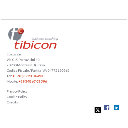
tibicon
sas
Via G.F. Parravicini 40
20900 Monza (MB) -Italia
Codice Fiscale / Partita IVA 04772190965
Tel:
+39 (0)39 23 04 453
Mobile:
+39 348 67 03 396
Privacy Policy
Cookie Policy
Credits