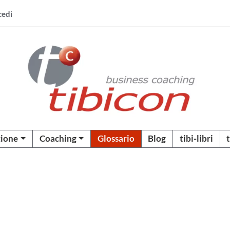
cedi
ione
Coaching
Glossario
Blog
tibi-libri