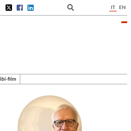
IT
EN
tibi-film