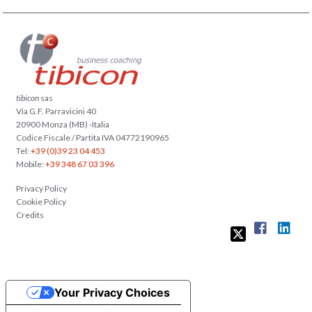
tibicon
sas
Via G.F. Parravicini 40
20900 Monza (MB) -Italia
Codice Fiscale / Partita IVA 04772190965
Tel:
+39 (0)39 23 04 453
Mobile:
+39 348 67 03 396
Privacy Policy
Cookie Policy
Credits
Your Privacy Choices