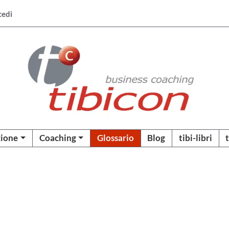
cedi
ione
Coaching
Glossario
Blog
tibi-libri