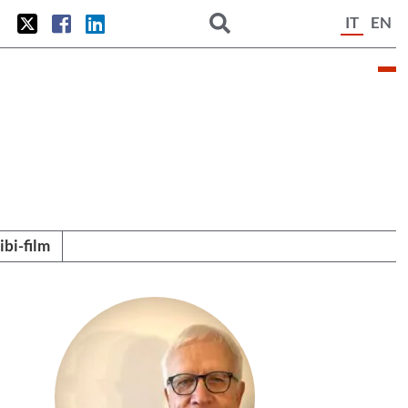
IT
EN
tibi-film