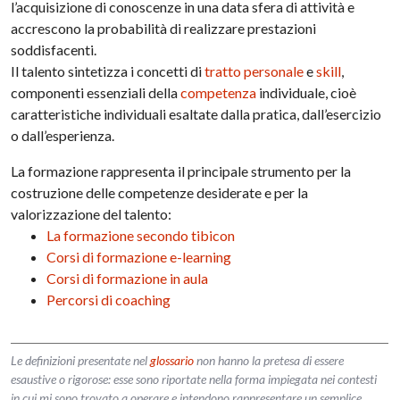
l’acquisizione di conoscenze in una data sfera di attività e
accrescono la probabilità di realizzare prestazioni
soddisfacenti.
Il talento sintetizza i concetti di
tratto personale
e
skill
,
componenti essenziali della
competenza
individuale, cioè
caratteristiche individuali esaltate dalla pratica, dall’esercizio
o dall’esperienza.
La formazione rappresenta il principale strumento per la
costruzione delle competenze desiderate e per la
valorizzazione del talento:
La formazione secondo tibicon
Corsi di formazione e-learning
Corsi di formazione in aula
Percorsi di coaching
Le definizioni presentate nel
glossario
non hanno la pretesa di essere
esaustive o rigorose: esse sono riportate nella forma impiegata nei contesti
in cui mi sono trovato a operare e intendono rappresentare un semplice