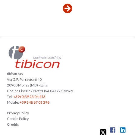
tibicon
sas
Via G.F. Parravicini 40
20900 Monza (MB) -Italia
Codice Fiscale / Partita IVA 04772190965
Tel:
+39 (0)39 23 04 453
Mobile:
+39 348 67 03 396
Privacy Policy
Cookie Policy
Credits