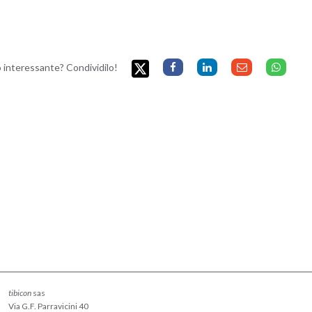
to interessante? Condividilo!
tibicon
sas
Via G.F. Parravicini 40