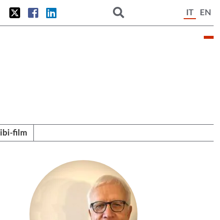
IT
EN
tibi-film